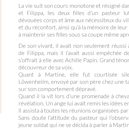
La vie suit son cours monotone et résigné dan
et Filippa, les deux filles d’un pasteur l
dévouées corps et âme aux nécessiteux du vill
et du réconfort, ainsi qu’à la mémoire de leur
à maintenir ses filles sous sa coupe même apr
De son vivant, il avait non seulement réussi 
de Filippa, mais il l’avait aussi empêchée d
s’offrait à elle avec Achille Papin. Grand tén
découvreur de sa voix.
Quant à Martine, elle fut courtisée sil
Löwenheilm, envoyé par son père chez une tant
sur son comportement dépravé.
Quand il la vit lors d’une promenade à cheval
révélation. Un ange lui avait remis les idées e
Il assista à toutes les réunions organisées pa
Sans doute l’attitude du pasteur qui l’observa
jeune soldat qui ne se décida à parler à Mart