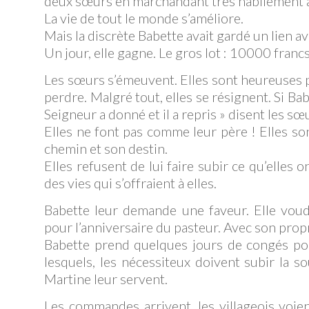
deux sœurs en marchandant très habilement 
La vie de tout le monde s’améliore.
Mais la discrète Babette avait gardé un lien ave
Un jour, elle gagne. Le gros lot : 10000 francs
Les sœurs s’émeuvent. Elles sont heureuses p
perdre. Malgré tout, elles se résignent. Si Bab
Seigneur a donné et il a repris » disent les sœ
Elles ne font pas comme leur père ! Elles son
chemin et son destin.
Elles refusent de lui faire subir ce qu’elles o
des vies qui s’offraient à elles.
Babette leur demande une faveur. Elle voudr
pour l’anniversaire du pasteur. Avec son prop
Babette prend quelques jours de congés pou
lesquels, les nécessiteux doivent subir la so
Martine leur servent.
Les commandes arrivent, les villageois voie