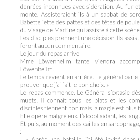
denrées inconnues avec sidération. Au fur et
monte. Assisteraient-ils à un sabbat de sorc
Babette jette des pattes et des têtes de poul
du visage de Martine qui assiste à cette scène
Les disciples prennent une décision. Ils assis
feront aucun commentaire.
Le jour du repas arrive.
Mme Löwenheilm tante, viendra accomp
Löwenheilm.
Le temps revient en arrière. Le général parle 
prouver que j’ai fait le bon choix. »
Le repas commence. Le Général s’extasie dès 
muets. Il connaît tous les plats et les co
disciples tiennent bon mais la magie est plus 
Elle opère malgré eux. L’alcool aidant, les lang
Et puis, au moment des cailles en sarcophage,
:
– « Après une bataille, j’ai été invité dans