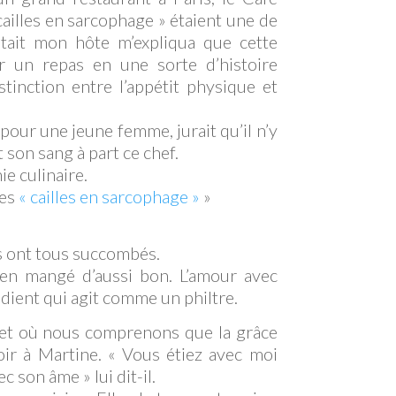
cailles en sarcophage » étaient une de
 était mon hôte m’expliqua que cette
r un repas en une sorte d’histoire
tinction entre l’appétit physique et
 pour une jeune femme, jurait qu’il n’y
t son sang à part ce chef.
e culinaire.
des
« cailles en sarcophage »
»
ils ont tous succombés.
rien mangé d’aussi bon. L’amour avec
édient qui agit comme un philtre.
t et où nous comprenons que la grâce
voir à Martine. « Vous étiez avec moi
c son âme » lui dit-il.