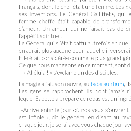
Français, dont le chef était une femme. Les « 
ses inventions. Le Général Galliffet•, qui
femme cheffe était capable de transforme
d’amour. Un amour qui ne faisait pas de dis
l’appétit spirituel.
Le Général qui s ‘était battu autrefois en duel
en aurait plus aucune pour laquelle il verserai
Elle était considérée comme le plus grand géni
Ce que nous mangeons en ce moment, sont 
– « Alléluia ! » s’exclame un des disciples.
La magie a fait son œuvre, au
baba au rhum
, 
Les gens se rapprochent. Ils n’ont jamais 
lequel Babette a préparé ce repas est un ingr
»Arrive enfin le jour où nos yeux s’ouvren
est infinie », dit le général en disant au re
chaque jour, je serai avec vous chaque jour ave