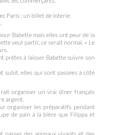
avec les commerçants.
c Paris : un billet de loterie.
.
our Babette mais elles ont peur de la
ette veut partir, ce serait normal. « Le
urs.
t prêtes à laisser Babette suivre son
nt subit, elles qui sont passées à côté
ait organiser un vrai dîner français
re argent.
r organiser les préparatifs pendant
upe de pain à la bière que Filippa et
nt passer des animaux vivants et des