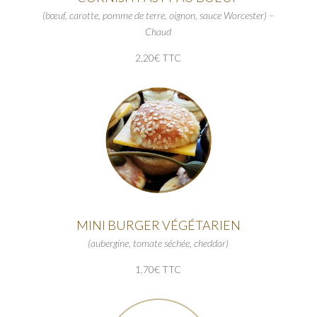
(bœuf, carotte, pomme de terre, oignon, sauce Worcester) –
Chaud
2,20€ TTC
MINI BURGER VÉGÉTARIEN
(aubergine, tomate séchée, cheddar)
1,70€ TTC