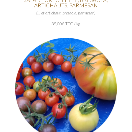
SALADE ORECHIETTE, BRESAOLA,
ARTICHAUTS, PARMESAN
(… et artichaut, bresaola, parmesan)
35,00€ TTC / kg