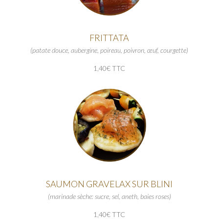
FRITTATA
(patate douce, aubergine, poireau, poivron, œuf, courgette)
1,40€ TTC
SAUMON GRAVELAX SUR BLINI
(marinade sèche: sucre, sel, aneth, baies roses)
1,40€ TTC