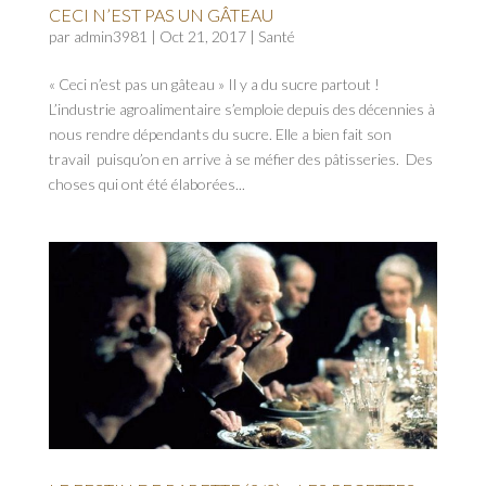
CECI N’EST PAS UN GÂTEAU
par
admin3981
|
Oct 21, 2017
|
Santé
« Ceci n’est pas un gâteau » Il y a du sucre partout !
L’industrie agroalimentaire s’emploie depuis des décennies à
nous rendre dépendants du sucre. Elle a bien fait son
travail puisqu’on en arrive à se méfier des pâtisseries. Des
choses qui ont été élaborées...