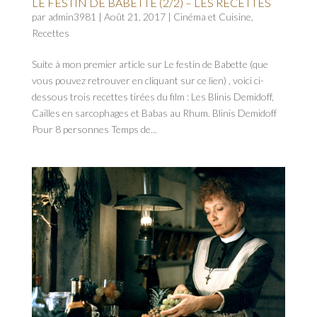
LE FESTIN DE BABETTE (2/2) – LES RECETTES
par
admin3981
|
Août 21, 2017
|
Cinéma et Cuisine
,
Recettes
Suite à mon premier article sur Le festin de Babette (que
vous pouvez retrouver en cliquant sur ce lien) , voici ci-
dessous trois recettes tirées du film : Les Blinis Demidoff,
Cailles en sarcophages et Babas au Rhum. Blinis Demidoff
Pour 8 personnes Temps de...